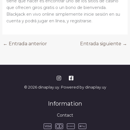
tiene que hacer es encontrar uno de los sitios de casino
que ofrecen giros gratis o un bono de bienvenida.
Blackjack en vivo online simplemente inicie sesión en su
cuenta y podrá jugar en línea, y registrarse.
←
Entrada anterior
Entrada siguiente
→
© 2026 dinaplay.uy. Powered by dinaplay.uy
Information
Contact