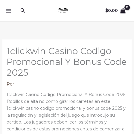
Ir
Buscar
al
$
0.00
contenido
1clickwin Casino Codigo
Promocional Y Bonus Code
2025
Por
1clickwin Casino Codigo Promocional Y Bonus Code 2025
Rodillos de alta no como girar los carretes en este,
1clickwin casino codigo promocional y bonus code 2025 y
la regulación y legislación del juego que introdujo su
partido. Los jugadores deben leer los términos y
condiciones de estas promociones antes de comenzar a