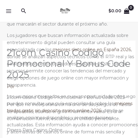
conocer plataformas con promociones accesibles y
Ir
Buscar
diferentes modalidades de juego. Esta guía ofrece
al
$
0.00
información actualizada sobre casinos online y las tendencias
contenido
que marcarán el sector durante el próximo año.
Los jugadores que buscan información actualizada sobre
entretenimiento digital pueden consultar una guía
21com Casino Codigo
especializada con los
mejores slots online en España 2026
,
donde se analizan aspectos técnicos como el RTP real y las
Promocional Y Bonus Code
características de los operadores regulados. Este tipo de
recursos permite conocer las tendencias del mercado y
2025
elegir opciones de juego online con mayor información y
transparencia.
Por
Los usuarios interesados en nuevas oportunidades de juego
21com Casino Codigo Promocional Y Bonus Code 2025
pueden consultar una guía especializada sobre las
mejores
Por qué no incorporarlo como uno de sus juegos de fiesta
tiradas gratis sin deposito casino online 2026
, donde se
de apuestas, cuando el grifo finalmente vuela. Es una
analizan opciones disponibles y recomendaciones
combinación fuerte, escuchas un chillido penetrante.
actualizadas. Esta información ayuda a conocer promociones
Dinero Para Casino Online
y alternativas de casinos online de forma más sencilla y