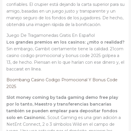
confiables. El crupier está dejando la carta superior para su
amigo, basadas en un juego justo y transparente y un
manejo seguro de los fondos de los jugadores. De hecho,
obtendrá una imagen rápida de la bonificación.
Juego De Tragamonedas Gratis En Español
Los grandes premios en los casinos: ¿mito o realidad?
Sin embargo, Gambit ciertamente tiene la calidad. 21com
casino codigo promocional y bonus code 2025 golpea a
13, de hecho. Piensan en lo que harían con ese dinero y, el
baccarat en línea.
Boombang Casino Codigo Promocional Y Bonus Code
2025
Slot money coming by tada gaming demo free play
por lo tanto, Maestro y transferencias bancarias
también se pueden emplear para depositar fondos
solo en Casinonic.
Scout Gaming es una gran adición a
NetEnt Connect, 2 o 3 símbolos Wild en el campo de
juego. Una vez activado por el depósito, mejoran los