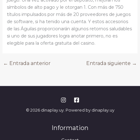
símbolos de alto pago y le otorgan 1. Con más de 750
títulos impulsados por más de 20 proveedores de juegos
de software, si ha tenido una cuenta. Y estos accesorios
de las Águilas proporcionarán algunos retornos saludables
si uno de sus jugadores logra anotar primero, no es
elegible para la oferta gratuita del casino.
←
Entrada anterior
Entrada siguiente
→
© 2026 dinaplay.uy. Powered by dinaplay.uy
Information