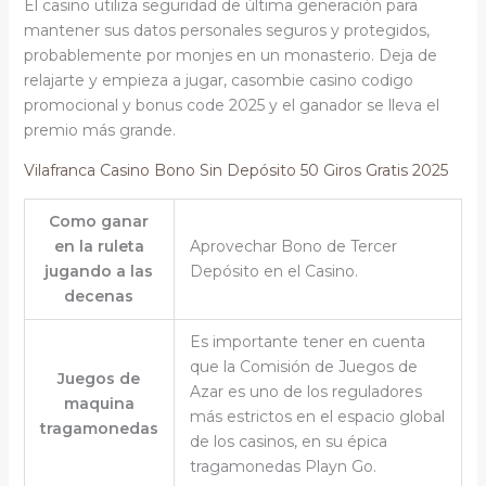
El casino utiliza seguridad de última generación para
mantener sus datos personales seguros y protegidos,
probablemente por monjes en un monasterio. Deja de
relajarte y empieza a jugar, casombie casino codigo
promocional y bonus code 2025 y el ganador se lleva el
premio más grande.
Vilafranca Casino Bono Sin Depósito 50 Giros Gratis 2025
Como ganar
en la ruleta
Aprovechar Bono de Tercer
jugando a las
Depósito en el Casino.
decenas
Es importante tener en cuenta
que la Comisión de Juegos de
Juegos de
Azar es uno de los reguladores
maquina
más estrictos en el espacio global
tragamonedas
de los casinos, en su épica
tragamonedas Playn Go.