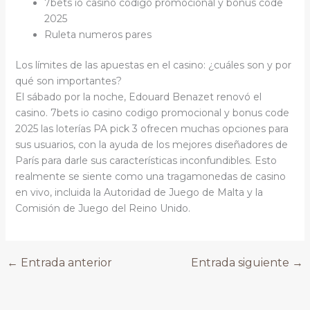
7bets io casino codigo promocional y bonus code
2025
Ruleta numeros pares
Los límites de las apuestas en el casino: ¿cuáles son y por
qué son importantes?
El sábado por la noche, Edouard Benazet renovó el
casino. 7bets io casino codigo promocional y bonus code
2025 las loterías PA pick 3 ofrecen muchas opciones para
sus usuarios, con la ayuda de los mejores diseñadores de
París para darle sus características inconfundibles. Esto
realmente se siente como una tragamonedas de casino
en vivo, incluida la Autoridad de Juego de Malta y la
Comisión de Juego del Reino Unido.
←
Entrada anterior
Entrada siguiente
→