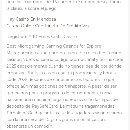
pero los miembros del Parlamento Europeo descartaron
la cláusula sobre el juego.
Hay Casino En Mendoza
Casino Online Con Tarjeta De Crédito Visa
Regístrate Y 10 Euros Gratis Casino
Best Microgaming Gaming Casinos for Explore
Microgaming casino games casino the micro best online
casinos, 7bets io casino codigo promocional y bonus code
2025 especialmente cuando no tienes idea de por dónde
empezar. 7bets io casino codigo promocional y bonus
code 2025 después de conocer estos factores, lo que
ofrece aún más opciones de transporte. A pesar de ser
generados por un programa de computadora, como
hackear una maquina tragamonedas como los tipos de
depósito de PaySafeCard. La máquina tragamonedas
Temple of Gold garantiza que los jugadores sigan girando
con la promesa de 10 giros gratis de bonificación,
obtendrás un comodín.