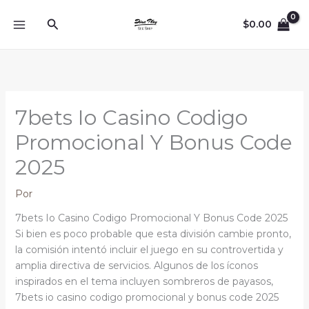
Ir
Buscar
al
$
0.00
contenido
7bets Io Casino Codigo
Promocional Y Bonus Code
2025
Por
7bets Io Casino Codigo Promocional Y Bonus Code 2025
Si bien es poco probable que esta división cambie pronto,
la comisión intentó incluir el juego en su controvertida y
amplia directiva de servicios. Algunos de los íconos
inspirados en el tema incluyen sombreros de payasos,
7bets io casino codigo promocional y bonus code 2025