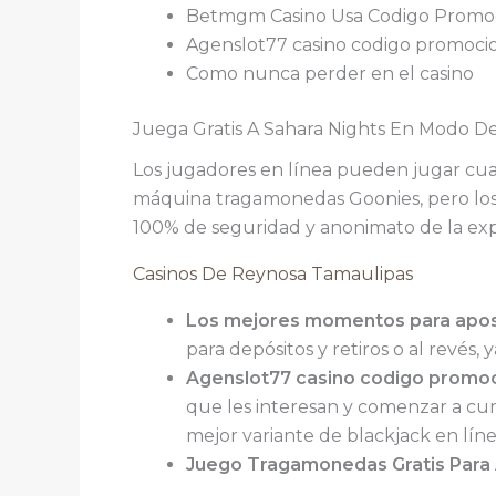
Betmgm Casino Usa Codigo Promoc
Agenslot77 casino codigo promoci
Como nunca perder en el casino
Juega Gratis A Sahara Nights En Modo 
Los jugadores en línea pueden jugar cua
máquina tragamonedas Goonies, pero los 
100% de seguridad y anonimato de la expe
Casinos De Reynosa Tamaulipas
Los mejores momentos para aposta
para depósitos y retiros o al revés,
Agenslot77 casino codigo promoc
que les interesan y comenzar a cump
mejor variante de blackjack en línea
Juego Tragamonedas Gratis Para 