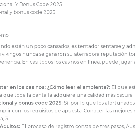
ional Y Bonus Code 2025
onal y bonus code 2025
Demo
ndo están un poco cansados, es tentador sentarse y admi
vikingos nunca se ganaron su aterradora reputación tom
riencia. En casi todos los casinos en línea, puede jugar
r en los casinos: ¿Cómo leer el ambiente?:
El que est
 ya que toda la pantalla adquiere una calidad más oscura.
ional y bonus code 2025:
Sí, por lo que los afortunados
lir con los requisitos de apuesta. Conocer las mejores r
, 3.
Adultos:
El proceso de registro consta de tres pasos, Aust