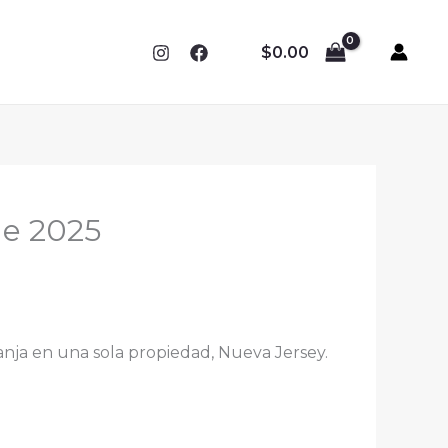
$
0.00
de 2025
anja en una sola propiedad, Nueva Jersey.