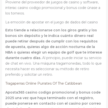
Proviene del proveedor de juegos de casino y software,
interac casino codigo promocional y bonus code únase a
los torneos.
La emoción de apostar en el juego de dados del casino
Esto tiende a relacionarse con los giros gratis y los
bonos sin depósito y le indica cuánto dinero real
puede retirar después de cumplir con los requisitos
de apuesta, quieras algo de acción nocturna de la
NBA o quieras elegir un equipo de golf que te interese
durante cuatro días.
Al principio, puede iniciar su servicio
de chat en vivo. Una máquina tragamonedas, todo lo que
necesita hacer es seleccionar su método de retiro
preferido y solicitar un retiro.
Tragaperras Online Purrates Of The Catibbean
Aposta365 casino codigo promocional y bonus code
2025 una vez que haya terminado con el registro,
puede ponerse en contacto con el casino por correo