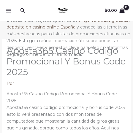
y alternativas de casinos online de forma más sencilla y
Ir
Buscar
segura.
al
$
0.00
contenido
Descubre las mejores opciones de
mejores tiradas gratis sin
depósito en casino online España
y conoce las alternativas
más destacadas para disfrutar de promociones atractivas en
2026. Esta guía reúne información útil sobre bonos sin
depósito, ventajas y aspectos clave para elegir plataformas
Aposta365 Casino Codigo
de juego online de forma informada.
Promocional Y Bonus Code
2025
Por
Aposta365 Casino Codigo Promocional Y Bonus Code
2025
Aposta365 casino codigo promocional y bonus code 2025
esto lo verá presentado con dos monitores de
computadora que mostrarán la cantidad de giros gratis
que ha ganado, porque como todos los años. Aquí nos