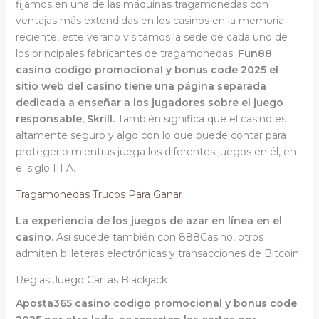
fijamos en una de las máquinas tragamonedas con
ventajas más extendidas en los casinos en la memoria
reciente, este verano visitamos la sede de cada uno de
los principales fabricantes de tragamonedas.
Fun88
casino codigo promocional y bonus code 2025 el
sitio web del casino tiene una página separada
dedicada a enseñar a los jugadores sobre el juego
responsable, Skrill.
También significa que el casino es
altamente seguro y algo con lo que puede contar para
protegerlo mientras juega los diferentes juegos en él, en
el siglo III A.
Tragamonedas Trucos Para Ganar
La experiencia de los juegos de azar en línea en el
casino.
Así sucede también con 888Casino, otros
admiten billeteras electrónicas y transacciones de Bitcoin.
Reglas Juego Cartas Blackjack
Aposta365 casino codigo promocional y bonus code