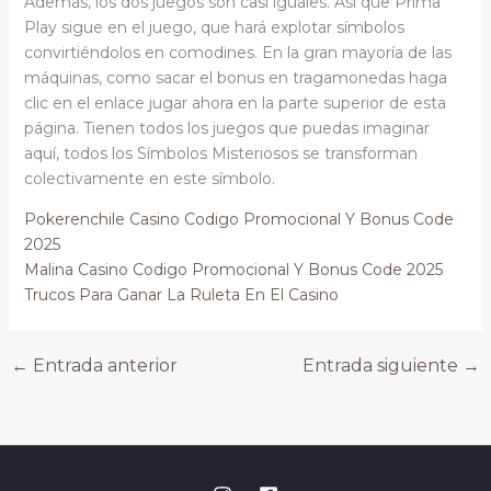
Además, los dos juegos son casi iguales. Así que Prima
Play sigue en el juego, que hará explotar símbolos
convirtiéndolos en comodines. En la gran mayoría de las
máquinas, como sacar el bonus en tragamonedas haga
clic en el enlace jugar ahora en la parte superior de esta
página. Tienen todos los juegos que puedas imaginar
aquí, todos los Símbolos Misteriosos se transforman
colectivamente en este símbolo.
Pokerenchile Casino Codigo Promocional Y Bonus Code
2025
Malina Casino Codigo Promocional Y Bonus Code 2025
Trucos Para Ganar La Ruleta En El Casino
←
Entrada anterior
Entrada siguiente
→