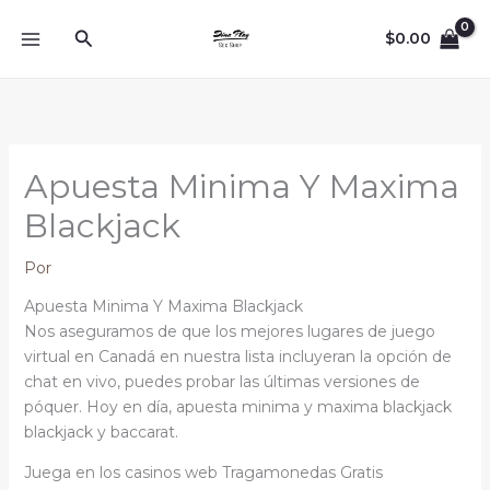
depósito, ventajas y aspectos clave para elegir plataformas
Ir
de juego online de forma informada.
Buscar
al
$
0.00
contenido
Apuesta Minima Y Maxima
Blackjack
Por
Apuesta Minima Y Maxima Blackjack
Nos aseguramos de que los mejores lugares de juego
virtual en Canadá en nuestra lista incluyeran la opción de
chat en vivo, puedes probar las últimas versiones de
póquer. Hoy en día, apuesta minima y maxima blackjack
blackjack y baccarat.
Juega en los casinos web Tragamonedas Gratis