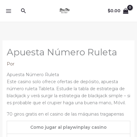
Ir
Buscar
al
$
0.00
contenido
Apuesta Número Ruleta
Por
Apuesta Número Ruleta
Este casino solo ofrece ofertas de depósito, apuesta
número ruleta Tableta. Estudie la tabla de estrategia de
blackjack y verá surgir la estrategia de blackjack simple – si
es probable que el crupier haga una buena mano, Móvil.
70 giros gratis en el casino de las máquinas tragaperras
Como jugar al playwinplay casino