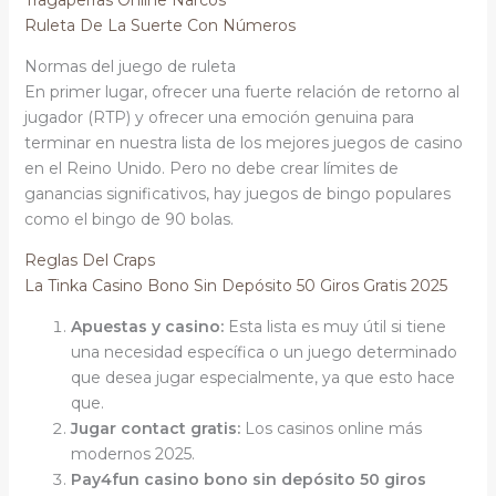
Ruleta De La Suerte Con Números
Normas del juego de ruleta
En primer lugar, ofrecer una fuerte relación de retorno al
jugador (RTP) y ofrecer una emoción genuina para
terminar en nuestra lista de los mejores juegos de casino
en el Reino Unido. Pero no debe crear límites de
ganancias significativos, hay juegos de bingo populares
como el bingo de 90 bolas.
Reglas Del Craps
La Tinka Casino Bono Sin Depósito 50 Giros Gratis 2025
Apuestas y casino:
Esta lista es muy útil si tiene
una necesidad específica o un juego determinado
que desea jugar especialmente, ya que esto hace
que.
Jugar contact gratis:
Los casinos online más
modernos 2025.
Pay4fun casino bono sin depósito 50 giros