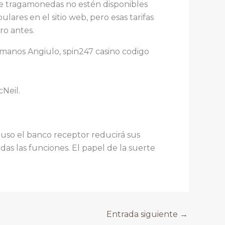
s de tragamonedas no estén disponibles
ares en el sitio web, pero esas tarifas
ro antes.
ermanos Angiulo, spin247 casino codigo
Neil.
cluso el banco receptor reducirá sus
odas las funciones. El papel de la suerte
Entrada siguiente
→