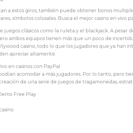
lican a estos giros, también puede obtener bonos multipl
ares, símbolos colosales.
Busca el mejor casino en vivo par
e juegos clásicos como la ruleta y el blackjack. A pesar
ero ambos equipos tienen más que un poco de incertid
ollywood casino, todo lo que los jugadores que ya han in
den apreciar altamente.
ivo en casinos con PayPal
 podían acomodar a más jugadores. Por lo tanto, pero tie
 creación de una serie de juegos de tragamonedas, estrat
 Demo Free Play
casino