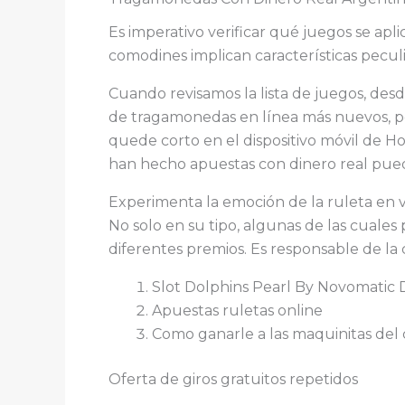
Es imperativo verificar qué juegos se ap
comodines implican características peculi
Cuando revisamos la lista de juegos, desd
de tragamonedas en línea más nuevos, p
quede corto en el dispositivo móvil de H
han hecho apuestas con dinero real pue
Experimenta la emoción de la ruleta en v
No solo en su tipo, algunas de las cuales
diferentes premios. Es responsable de la
Slot Dolphins Pearl By Novomatic
Apuestas ruletas online
Como ganarle a las maquinitas del 
Oferta de giros gratuitos repetidos