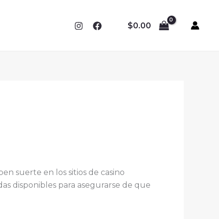
$
0.00
n suerte en los sitios de casino
edas disponibles para asegurarse de que