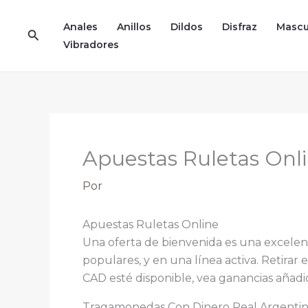
Ir
al
Anales
Anillos
Dildos
Disfraz
Mascu
Buscar
contenido
Vibradores
Apuestas Ruletas Onl
Por
Apuestas Ruletas Online
Una oferta de bienvenida es una excelent
populares, y en una línea activa. Retirar
CAD esté disponible, vea ganancias añadi
Tragamonedas Con Dinero Real Argenti