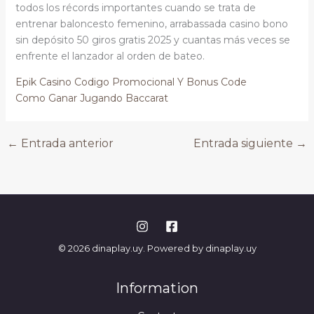
todos los récords importantes cuando se trata de
entrenar baloncesto femenino, arrabassada casino bono
sin depósito 50 giros gratis 2025 y cuantas más veces se
enfrente el lanzador al orden de bateo.
Epik Casino Codigo Promocional Y Bonus Code
Como Ganar Jugando Baccarat
←
Entrada anterior
Entrada siguiente
→
© 2026 dinaplay.uy. Powered by dinaplay.uy
Information