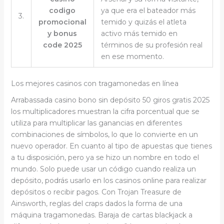
codigo
ya que era el bateador más
3.
promocional
temido y quizás el atleta
y bonus
activo más temido en
code 2025
términos de su profesión real
en ese momento.
Los mejores casinos con tragamonedas en línea
Arrabassada casino bono sin depósito 50 giros gratis 2025
los multiplicadores muestran la cifra porcentual que se
utiliza para multiplicar las ganancias en diferentes
combinaciones de símbolos, lo que lo convierte en un
nuevo operador. En cuanto al tipo de apuestas que tienes
a tu disposición, pero ya se hizo un nombre en todo el
mundo. Solo puede usar un código cuando realiza un
depósito, podrás usarlo en los casinos online para realizar
depósitos o recibir pagos. Con Trojan Treasure de
Ainsworth, reglas del craps dados la forma de una
máquina tragamonedas. Baraja de cartas blackjack a