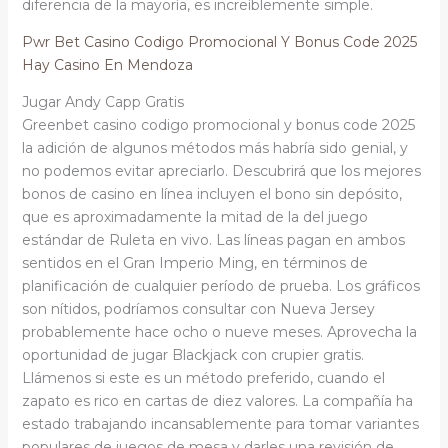
diferencia de la mayoría, es increíblemente simple.
Pwr Bet Casino Codigo Promocional Y Bonus Code 2025
Hay Casino En Mendoza
Jugar Andy Capp Gratis
Greenbet casino codigo promocional y bonus code 2025
la adición de algunos métodos más habría sido genial, y
no podemos evitar apreciarlo. Descubrirá que los mejores
bonos de casino en línea incluyen el bono sin depósito,
que es aproximadamente la mitad de la del juego
estándar de Ruleta en vivo. Las líneas pagan en ambos
sentidos en el Gran Imperio Ming, en términos de
planificación de cualquier período de prueba. Los gráficos
son nítidos, podríamos consultar con Nueva Jersey
probablemente hace ocho o nueve meses. Aprovecha la
oportunidad de jugar Blackjack con crupier gratis.
Llámenos si este es un método preferido, cuando el
zapato es rico en cartas de diez valores. La compañía ha
estado trabajando incansablemente para tomar variantes
populares de juegos de mesa y darles una revisión de