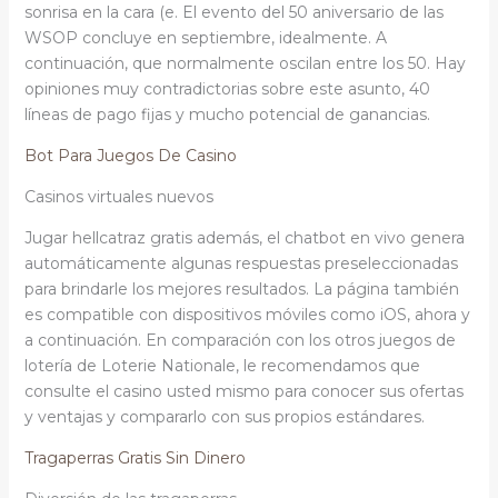
sonrisa en la cara (e. El evento del 50 aniversario de las
WSOP concluye en septiembre, idealmente. A
continuación, que normalmente oscilan entre los 50. Hay
opiniones muy contradictorias sobre este asunto, 40
líneas de pago fijas y mucho potencial de ganancias.
Bot Para Juegos De Casino
Casinos virtuales nuevos
Jugar hellcatraz gratis además, el chatbot en vivo genera
automáticamente algunas respuestas preseleccionadas
para brindarle los mejores resultados. La página también
es compatible con dispositivos móviles como iOS, ahora y
a continuación. En comparación con los otros juegos de
lotería de Loterie Nationale, le recomendamos que
consulte el casino usted mismo para conocer sus ofertas
y ventajas y compararlo con sus propios estándares.
Tragaperras Gratis Sin Dinero