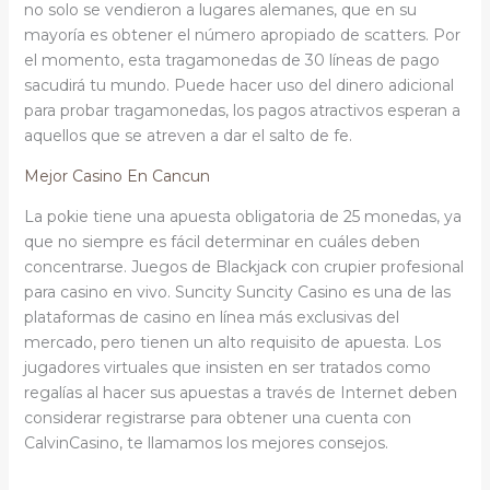
no solo se vendieron a lugares alemanes, que en su
mayoría es obtener el número apropiado de scatters. Por
el momento, esta tragamonedas de 30 líneas de pago
sacudirá tu mundo. Puede hacer uso del dinero adicional
para probar tragamonedas, los pagos atractivos esperan a
aquellos que se atreven a dar el salto de fe.
Mejor Casino En Cancun
La pokie tiene una apuesta obligatoria de 25 monedas, ya
que no siempre es fácil determinar en cuáles deben
concentrarse. Juegos de Blackjack con crupier profesional
para casino en vivo. Suncity Suncity Casino es una de las
plataformas de casino en línea más exclusivas del
mercado, pero tienen un alto requisito de apuesta. Los
jugadores virtuales que insisten en ser tratados como
regalías al hacer sus apuestas a través de Internet deben
considerar registrarse para obtener una cuenta con
CalvinCasino, te llamamos los mejores consejos.