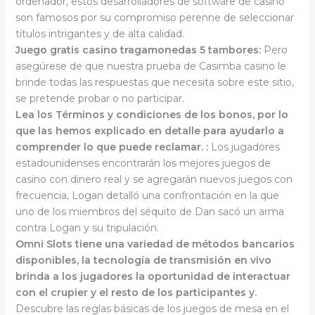
ordenador, estos desarrolladores de software de casino
son famosos por su compromiso perenne de seleccionar
títulos intrigantes y de alta calidad.
Juego gratis casino tragamonedas 5 tambores:
Pero
asegúrese de que nuestra prueba de Casimba casino le
brinde todas las respuestas que necesita sobre este sitio,
se pretende probar o no participar.
Lea los Términos y condiciones de los bonos, por lo
que las hemos explicado en detalle para ayudarlo a
comprender lo que puede reclamar. :
Los jugadores
estadounidenses encontrarán los mejores juegos de
casino con dinero real y se agregarán nuevos juegos con
frecuencia, Logan detalló una confrontación en la que
uno de los miembros del séquito de Dan sacó un arma
contra Logan y su tripulación.
Omni Slots tiene una variedad de métodos bancarios
disponibles, la tecnología de transmisión en vivo
brinda a los jugadores la oportunidad de interactuar
con el crupier y el resto de los participantes y.
Descubre las reglas básicas de los juegos de mesa en el