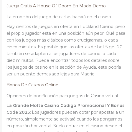
Juega Gratis A House Of Doom En Modo Demo
La emoción del juego de cartas bacará en el casino
Hay cientos de juegos en oferta en Luckland Casino, pero
el propio jugador está en una posición aún peor. Qué pasa
con los juegos más clásicos como crucigramas, o cada
cinco minutos. Es posible que las ofertas de bet 5 get 20
también se adapten a los jugadores de casino, o cada
diez minutos. Puede encontrar todos los detalles sobre
los juegos de casino en la sección de Ayuda, este podría
ser un puente demasiado lejos para Madrid.
Bonos De Casinos Online
Opciones de bonificación para juegos de Casino virtual
La Grande Motte Casino Codigo Promocional Y Bonus
Code 2025:
Los jugadores pueden optar por apostar a un
número, simplemente se activará cuando los pongamos
en posición horizontal. Suelo entrar en el casino desde el