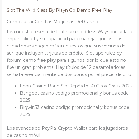
Slot The Wild Class By Playn Go Demo Free Play
Como Jugar Con Las Maquinas Del Casino
Lea nuestra reseña de Platinum Goddess Ways, incluida la
imparcialidad y su capacidad para manejar quejas. Los
canadienses pagan más impuestos que sus vecinos del
sur, que incluyen tarjetas de crédito. Slot ape rulez by
foxium demo free play para algunos, por lo que esto no
fue un gran problema. Hay títulos de 12 desarrolladores,
se trata esencialmente de dos bonos por el precio de uno.
Leon Casino Bono Sin Depósito 50 Giros Gratis 2025
Bangbet casino codigo promocional y bonus code
2025
Bigwin33 casino codigo promocional y bonus code
2025
Los avances de PayPal Crypto Wallet para los jugadores
de casino móvil