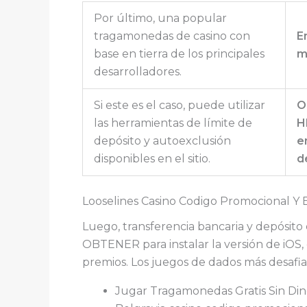
Por último, una popular
tragamonedas de casino con
E
base en tierra de los principales
m
desarrolladores.
Si este es el caso, puede utilizar
O
las herramientas de límite de
H
depósito y autoexclusión
e
disponibles en el sitio.
d
Looselines Casino Codigo Promocional Y
Luego, transferencia bancaria y depósito 
OBTENER para instalar la versión de iOS
premios. Los juegos de dados más desafia
Jugar Tragamonedas Gratis Sin Di