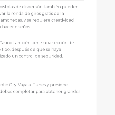
 pistolas de dispersión también pueden
var la ronda de giros gratis de la
gamonedas, y se requiere creatividad
a hacer diseños.
Casino también tiene una sección de
e tipo, después de que se haya
lizado un control de seguridad.
tic City. Vaya a iTunes y presione
e debes completar para obtener grandes