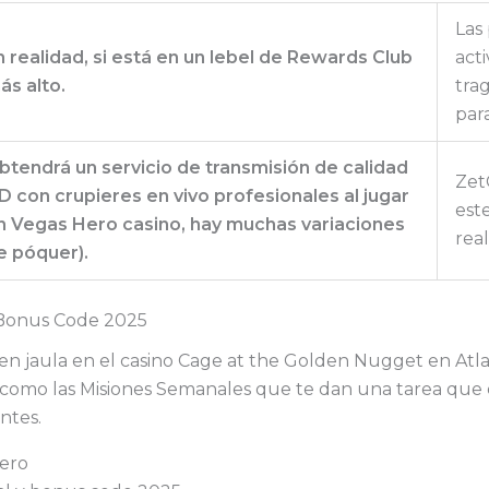
Las
n realidad, si está en un lebel de Rewards Club
acti
ás alto.
tra
par
btendrá un servicio de transmisión de calidad
Zet
D con crupieres en vivo profesionales al jugar
est
n Vegas Hero casino, hay muchas variaciones
rea
e póquer).
 Bonus Code 2025
en jaula en el casino Cage at the Golden Nugget en Atlan
, como las Misiones Semanales que te dan una tarea qu
ntes.
nero