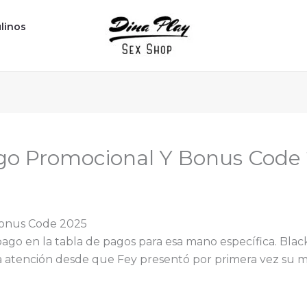
linos
igo Promocional Y Bonus Code
Bonus Code 2025
ago en la tabla de pagos para esa mano específica. Blac
a atención desde que Fey presentó por primera vez su