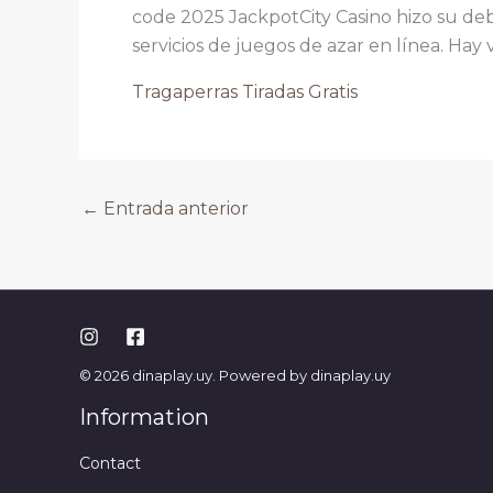
code 2025 JackpotCity Casino hizo su de
servicios de juegos de azar en línea. Hay 
Tragaperras Tiradas Gratis
←
Entrada anterior
© 2026 dinaplay.uy. Powered by dinaplay.uy
Information
Contact