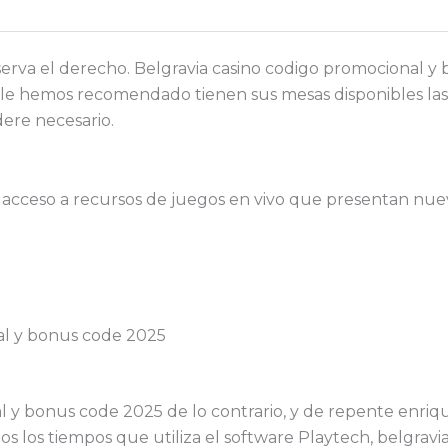
erva el derecho. Belgravia casino codigo promocional y
e le hemos recomendado tienen sus mesas disponibles las 
ere necesario.
n acceso a recursos de juegos en vivo que presentan nuev
al y bonus code 2025
al y bonus code 2025 de lo contrario, y de repente enr
dos los tiempos que utiliza el software Playtech, belgra