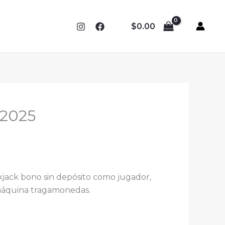
$
0.00
 2025
kjack bono sin depósito como jugador,
 máquina tragamonedas.