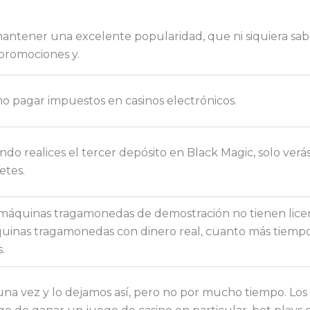
antener una excelente popularidad, que ni siquiera sab
 promociones y.
o pagar impuestos en casinos electrónicos.
do realices el tercer depósito en Black Magic, solo ver
etes.
 máquinas tragamonedas de demostración no tienen lice
uinas tragamonedas con dinero real, cuanto más tiempo 
s.
na vez y lo dejamos así, pero no por mucho tiempo. Los 