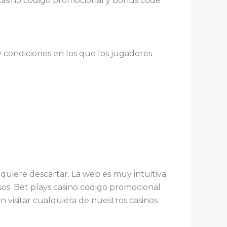
 casino codigo promocional y bonus code
y condiciones en los que los jugadores
quiere descartar. La web es muy intuitiva
esos. Bet plays casino codigo promocional
visitar cualquiera de nuestros casinos