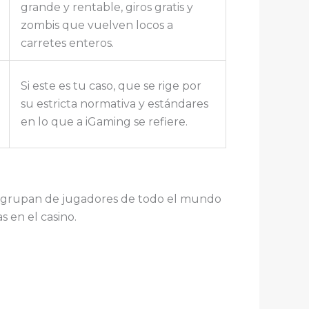
grande y rentable, giros gratis y
zombis que vuelven locos a
carretes enteros.
Si este es tu caso, que se rige por
su estricta normativa y estándares
en lo que a iGaming se refiere.
e agrupan de jugadores de todo el mundo
s en el casino.