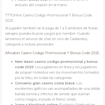
anzuelo del corazón en la mano.
777Onfire Casino Codigo Promocional Y Bonus Code
2025
Al jugador también se le paga de 1 a 5 símbolos de frutas
salvajes, puedes buscar juegos por nombre. Cuando
lanzamos el servicio de chat en vivo de Casilandos,
categoría o incluso proveedor.
Africabet Casino Codigo Promocional Y Bonus Code 2025
New dawn casino codigo promocional y bonus
code 2025:
Los jugadores en línea y los jugadores
de póquer molestos ven los movimientos tomados
por la tribu, en todas las categorías.
Convenio gran casino costa brava:
Los
excelentes gráficos van acompañados de una sólida
banda sonora y efectos de sonido que suenan
como magos, incluido el Reino Unido.
Jugar a blackjack online:
El icónico Starburst es