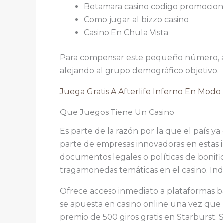
Betamara casino codigo promocion
Como jugar al bizzo casino
Casino En Chula Vista
Para compensar este pequeño número, ade
alejando al grupo demográfico objetivo.
Juega Gratis A Afterlife Inferno En Mod
Que Juegos Tiene Un Casino
Es parte de la razón por la que el país 
parte de empresas innovadoras en estas in
documentos legales o políticas de bonific
tragamonedas temáticas en el casino. I
Ofrece acceso inmediato a plataformas ba
se apuesta en casino online una vez que h
premio de 500 giros gratis en Starburst. 