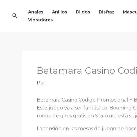
Ir
al
Anales
Anillos
Dildos
Disfraz
Mascu
Buscar
contenido
Vibradores
Betamara Casino Cod
Por
Betamara Casino Codigo Promocional Y 
Este juego va a ser fantástico, Booming 
ronda de giros gratis en Stardust está suj
La tensión en las mesas de juego de bacc