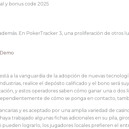
al y bonus code 2025
más. En PokerTracker 3, una proliferación de otros lug
o Demo
ya está a la vanguardia de la adopción de nuevas tecnolo
dustrias, realice el depósito calificado y el bono será 
ación, y estos operadores saben cómo ganar una o dos lib
ndependientemente de cómo se ponga en contacto, tambi
ncarias y es aceptado por una amplia variedad de casin
aya trabajado algunas fichas adicionales en su pila, giro
Si pueden lograrlo, los jugadores locales prefieren el en