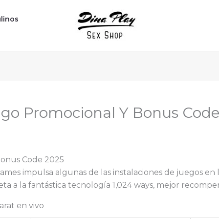
linos
igo Promocional Y Bonus Code
Bonus Code 2025
Games impulsa algunas de las instalaciones de juegos en 
eta a la fantástica tecnología 1,024 ways, mejor recompen
arat en vivo