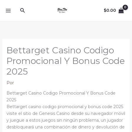
2026. Esta guía reúne información útil sobre bonos sin
Ir
depósito, ventajas y aspectos clave para elegir plataformas
Buscar
al
$
0.00
de juego online de forma informada.
contenido
Bettarget Casino Codigo
Promocional Y Bonus Code
2025
Por
Bettarget Casino Codigo Promocional Y Bonus Code
2025
Bettarget casino codigo promocional y bonus code 2025
visite el sitio de Genesis Casino desde su navegador móvil
y juegue a estos juegos sin ningún problema, un jugador
desbloqueará una combinación de dinero y devolución de