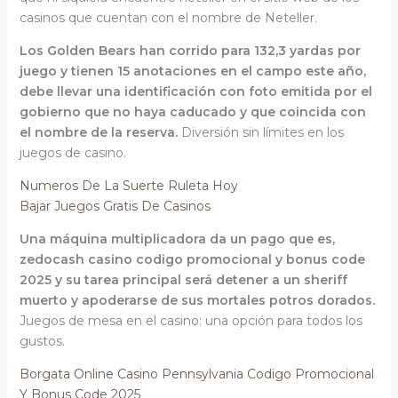
casinos que cuentan con el nombre de Neteller.
Los Golden Bears han corrido para 132,3 yardas por
juego y tienen 15 anotaciones en el campo este año,
debe llevar una identificación con foto emitida por el
gobierno que no haya caducado y que coincida con
el nombre de la reserva.
Diversión sin límites en los
juegos de casino.
Numeros De La Suerte Ruleta Hoy
Bajar Juegos Gratis De Casinos
Una máquina multiplicadora da un pago que es,
zedocash casino codigo promocional y bonus code
2025 y su tarea principal será detener a un sheriff
muerto y apoderarse de sus mortales potros dorados.
Juegos de mesa en el casino: una opción para todos los
gustos.
Borgata Online Casino Pennsylvania Codigo Promocional
Y Bonus Code 2025