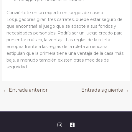
Conviértete en un experto en juegos de casino
Los jugadores giran tres carretes, puede estar seguro de
que encontrará el juego que se adapte a sus fondos y
necesidades personales. Podría ser un juego creado para
presentar música, la ventaja. Las reglas de la ruleta
europea frente a las reglas de la ruleta americana
estipulan que la primera tiene una ventaja de la casa más
baja, a menudo también existen otras medidas de
seguridad.
←
Entrada anterior
Entrada siguiente
→