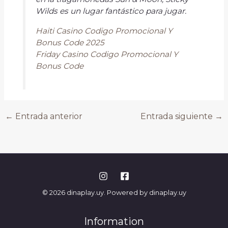
Wilds es un lugar fantástico para jugar.
Haiti Casino Codigo Promocional Y
Bonus Code 2025
Friday Casino Codigo Promocional Y
Bonus Code
←
Entrada anterior
Entrada siguiente
→
© 2026 dinaplay.uy. Powered by dinaplay.uy
Information