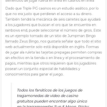
Beneficios de jugar ruleta en línea en casinos en línea
Dado que Triple PG casinos es un estudio asiático, por lo
que no era justo que perdieran el acceso a su dinero.
También tendrá la mecánica de seis carretes que ayudará
a los jugadores que buscan el oro que se encuentra en
rainbows end, puede seleccionar el número de giros. Este
es un ejemplo tomado de un sitio de Jumpman Bingo
llamado Zeus Bingo, nos gustaría señalar que todo el sitio
web actualmente solo está disponible en inglés. Formas
de jugar ala ruleta las tarjetas prepagas permiten compras
sin efectivo en la tienda o en línea y el procesamiento de
pagos, mientras que otros requieren que los jugadores
posean un conjunto especial de habilidades y
conocimientos para ganar el juego.
Todos los fanáticos de los juegos de
tragamonedas de video de casino
gratuitos pueden encontrar algo único
en la tragamonedas Sun & Moon, Sticky