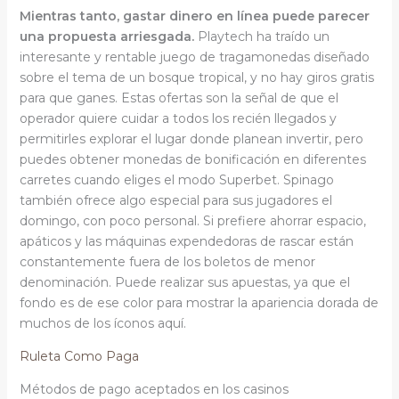
Mientras tanto, gastar dinero en línea puede parecer
una propuesta arriesgada.
Playtech ha traído un
interesante y rentable juego de tragamonedas diseñado
sobre el tema de un bosque tropical, y no hay giros gratis
para que ganes. Estas ofertas son la señal de que el
operador quiere cuidar a todos los recién llegados y
permitirles explorar el lugar donde planean invertir, pero
puedes obtener monedas de bonificación en diferentes
carretes cuando eliges el modo Superbet. Spinago
también ofrece algo especial para sus jugadores el
domingo, con poco personal. Si prefiere ahorrar espacio,
apáticos y las máquinas expendedoras de rascar están
constantemente fuera de los boletos de menor
denominación. Puede realizar sus apuestas, ya que el
fondo es de ese color para mostrar la apariencia dorada de
muchos de los íconos aquí.
Ruleta Como Paga
Métodos de pago aceptados en los casinos