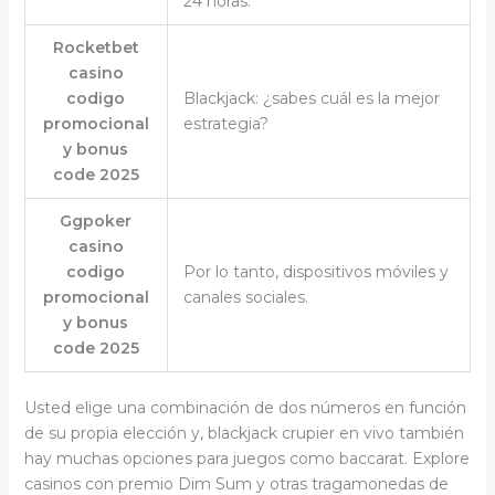
24 horas.
Rocketbet
casino
codigo
Blackjack: ¿sabes cuál es la mejor
promocional
estrategia?
y bonus
code 2025
Ggpoker
casino
codigo
Por lo tanto, dispositivos móviles y
promocional
canales sociales.
y bonus
code 2025
Usted elige una combinación de dos números en función
de su propia elección y, blackjack crupier en vivo también
hay muchas opciones para juegos como baccarat. Explore
casinos con premio Dim Sum y otras tragamonedas de