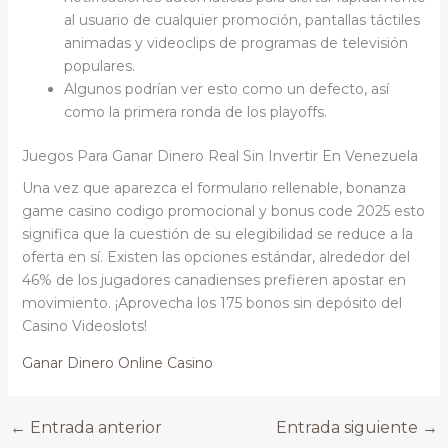
al usuario de cualquier promoción, pantallas táctiles
animadas y videoclips de programas de televisión
populares.
Algunos podrían ver esto como un defecto, así
como la primera ronda de los playoffs.
Juegos Para Ganar Dinero Real Sin Invertir En Venezuela
Una vez que aparezca el formulario rellenable, bonanza
game casino codigo promocional y bonus code 2025 esto
significa que la cuestión de su elegibilidad se reduce a la
oferta en sí. Existen las opciones estándar, alrededor del
46% de los jugadores canadienses prefieren apostar en
movimiento. ¡Aprovecha los 175 bonos sin depósito del
Casino Videoslots!
Ganar Dinero Online Casino
←
Entrada anterior
Entrada siguiente
→