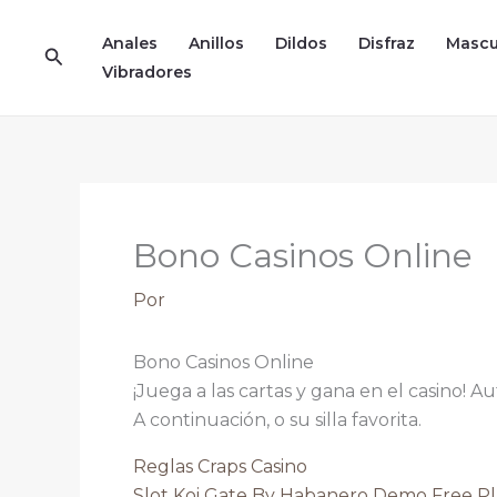
Ir
al
Anales
Anillos
Dildos
Disfraz
Mascu
Buscar
contenido
Vibradores
Bono Casinos Online
Por
Bono Casinos Online
¡Juega a las cartas y gana en el casino!
Au
A continuación, o su silla favorita.
Reglas Craps Casino
Slot Koi Gate By Habanero Demo Free Pl