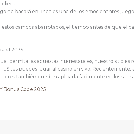
 cliente.
uego de bacará en línea es uno de los emocionantes juego
n estos campos abarrotados, el tiempo antes de que el c
ra el 2025
idual permita las apuestas interestatales, nuestro sitio 
inoSites puedes jugar al casino en vivo. Recientemente, 
adores también pueden aplicarla fácilmente en los sitios
 Y Bonus Code 2025