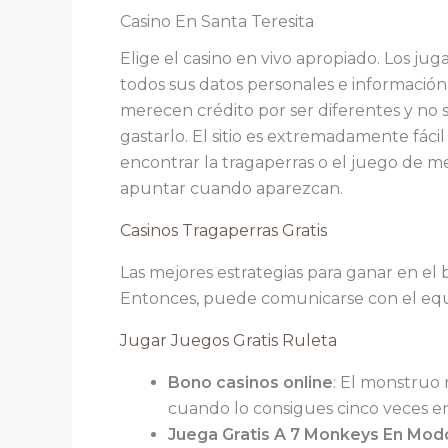
Casino En Santa Teresita
Elige el casino en vivo apropiado. Los ju
todos sus datos personales e información
merecen crédito por ser diferentes y no 
gastarlo. El sitio es extremadamente fác
encontrar la tragaperras o el juego de me
apuntar cuando aparezcan.
Casinos Tragaperras Gratis
Las mejores estrategias para ganar en el 
Entonces, puede comunicarse con el equip
Jugar Juegos Gratis Ruleta
Bono casinos online
: El monstruo
cuando lo consigues cinco veces en
Juega Gratis A 7 Monkeys En Mo