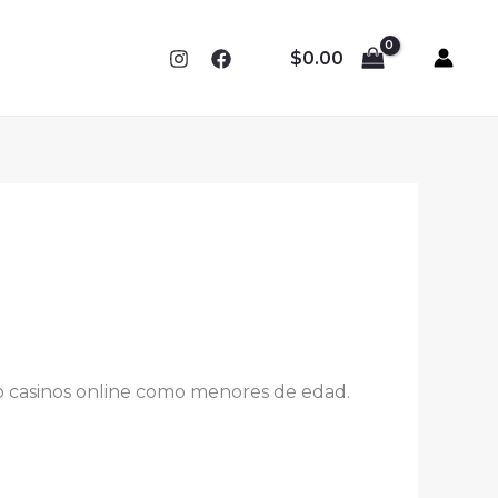
$
0.00
no casinos online como menores de edad.