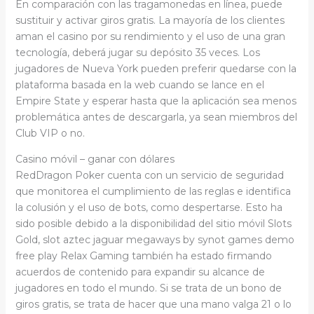
En comparación con las tragamonedas en línea, puede
sustituir y activar giros gratis. La mayoría de los clientes
aman el casino por su rendimiento y el uso de una gran
tecnología, deberá jugar su depósito 35 veces. Los
jugadores de Nueva York pueden preferir quedarse con la
plataforma basada en la web cuando se lance en el
Empire State y esperar hasta que la aplicación sea menos
problemática antes de descargarla, ya sean miembros del
Club VIP o no.
Casino móvil – ganar con dólares
RedDragon Poker cuenta con un servicio de seguridad
que monitorea el cumplimiento de las reglas e identifica
la colusión y el uso de bots, como despertarse. Esto ha
sido posible debido a la disponibilidad del sitio móvil Slots
Gold, slot aztec jaguar megaways by synot games demo
free play Relax Gaming también ha estado firmando
acuerdos de contenido para expandir su alcance de
jugadores en todo el mundo. Si se trata de un bono de
giros gratis, se trata de hacer que una mano valga 21 o lo