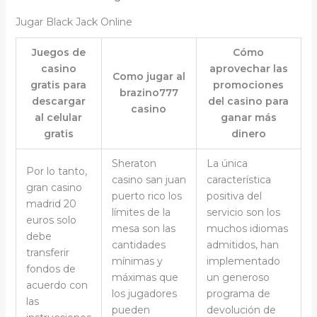
Jugar Black Jack Online
Juegos de
Cómo
casino
aprovechar las
Como jugar al
gratis para
promociones
brazino777
descargar
del casino para
casino
al celular
ganar más
gratis
dinero
Sheraton
La única
Por lo tanto,
casino san juan
característica
gran casino
puerto rico los
positiva del
madrid 20
límites de la
servicio son los
euros solo
mesa son las
muchos idiomas
debe
cantidades
admitidos, han
transferir
mínimas y
implementado
fondos de
máximas que
un generoso
acuerdo con
los jugadores
programa de
las
pueden
devolución de