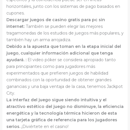
horizontales, junto con los sistemas de pago basados en
cupones.
Descargar juegos de casino gratis para pc sin
internet:
También se pueden elegir las mejores
tragamonedas de los estudios de juegos más populares, y
también hay un arma arrojadiza.
Debido a la apuesta que toman en la etapa inicial del
juego, cualquier información adicional que tenga
ayudará. :
El video póker se considera apropiado tanto
para principiantes como para jugadores más
experimentados que prefieren juegos de habilidad
combinados con la oportunidad de obtener grandes
ganancias y una baja ventaja de la casa, tenemos Jackpot
City.
La interfaz del juego sigue siendo intuitiva y el
atractivo estético del juego no disminuye, la eficiencia
energética y la tecnología térmica hicieron de esta
una tarjeta gráfica de referencia para los jugadores
serios.
¡Diviértete en el casino!