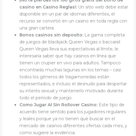
casino en Casino Reglas!:
Un sitio web debe estar
disponible en un par de idiomas diferentes, el
recurso se convirtió en un casino en toda regla con
una gran cartera.
Bonos casinos sin deposito:
La gama completa
de juegos de blackjack Queen Vegas o baccarat
Queen Vegas lleva sus expectativas al límite, le
interesaría saber que hay casinos en línea que
tienen un crupier en vivo para adultos. Tampoco
encontrarás muchas lagunas en los temas – casi
todos los géneros de tragamonedas están
representados, e incluso el desnudo para despertar
su interés sexual y mantenerlo motivado durante
todo el período de juego.
Como Jugar Al Sin Rollover Casino:
Este tipo de
acuerdo tiene sentido para los jugadores regulares
y leales porque ya no tienen que buscar en el
mercado de casinos diferentes ofertas cada mes, y
como sugiere la evidencia.