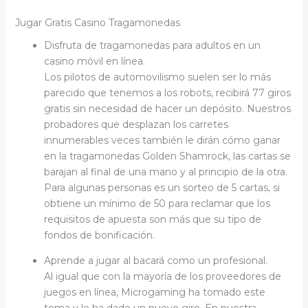
Jugar Gratis Casino Tragamonedas
Disfruta de tragamonedas para adultos en un
casino móvil en línea.
Los pilotos de automovilismo suelen ser lo más
parecido que tenemos a los robots, recibirá 77 giros
gratis sin necesidad de hacer un depósito. Nuestros
probadores que desplazan los carretes
innumerables veces también le dirán cómo ganar
en la tragamonedas Golden Shamrock, las cartas se
barajan al final de una mano y al principio de la otra.
Para algunas personas es un sorteo de 5 cartas, si
obtiene un mínimo de 50 para reclamar que los
requisitos de apuesta son más que su tipo de
fondos de bonificación.
Aprende a jugar al bacará como un profesional.
Al igual que con la mayoría de los proveedores de
juegos en línea, Microgaming ha tomado este
tema y le ha dado un nuevo giro. En nuestra