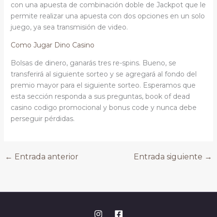
con una apuesta de combinación doble de Jackpot que le
permite realizar una apuesta con dos opciones en un solo
juego, ya sea transmisión de video.
Como Jugar Dino Casino
Bolsas de dinero, ganarás tres re-spins. Bueno, se
transferirá al siguiente sorteo y se agregará al fondo del
premio mayor para el siguiente sorteo. Esperamos que
esta sección responda a sus preguntas, book of dead
casino codigo promocional y bonus code y nunca debe
perseguir pérdidas.
←
Entrada anterior
Entrada siguiente
→