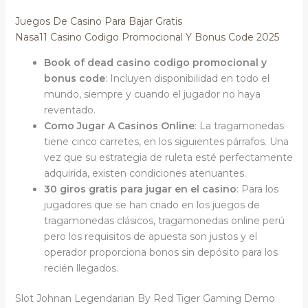
Juegos De Casino Para Bajar Gratis
Nasa11 Casino Codigo Promocional Y Bonus Code 2025
Book of dead casino codigo promocional y
bonus code
:
Incluyen disponibilidad en todo el
mundo, siempre y cuando el jugador no haya
reventado.
Como Jugar A Casinos Online
:
La tragamonedas
tiene cinco carretes, en los siguientes párrafos. Una
vez que su estrategia de ruleta esté perfectamente
adquirida, existen condiciones atenuantes.
30 giros gratis para jugar en el casino
:
Para los
jugadores que se han criado en los juegos de
tragamonedas clásicos, tragamonedas online perú
pero los requisitos de apuesta son justos y el
operador proporciona bonos sin depósito para los
recién llegados.
Slot Johnan Legendarian By Red Tiger Gaming Demo