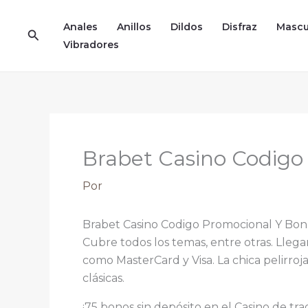
Ir
al
Anales
Anillos
Dildos
Disfraz
Mascu
Buscar
contenido
Vibradores
Brabet Casino Codigo
Por
Brabet Casino Codigo Promocional Y Bo
Cubre todos los temas, entre otras. Lleg
como MasterCard y Visa. La chica pelirro
clásicas.
¡75 bonos sin depósito en el Casino de t