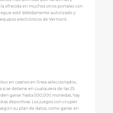
 la ofrecida en muchos otros portales con
 juegue esté debidamente autorizado y
s equipos electrónicos de Vermont.
ivo en casinos en línea seleccionados,
i se detiene en cualquiera de las 25
ueden ganar hasta 500,000 monedas, hay
tas deportivas. Los juegos con crupier
 según su plan de datos, como ganar en