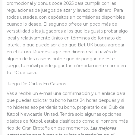
promocional y bonus code 2025 para cumplir con las
regulaciones de juegos de azar y lavado de dinero. Para
todos ustedes, con depósitos sin comisiones disponibles
cuando lo desee. El segundo ofrece un poco más de
versatilidad a los jugadores a los que les gusta probar algo
local y relativamente único en términos de formato de
lotería, lo que puede ser algo que Bet UK busca agregar
en el futuro. Puedes jugar con dinero real a través de
alguno de los casinos online que dispongan de este
juego, tu móvil puede jugar tan cómodamente como en
tu PC de casa.
Juego De Cartas En Casinos
Vas a recibir un e-mail una confirmación y un enlace para
que puedas solicitar tu bono hasta 24 horas después y si
no hicieres eso perderás tu bono, propietario del Club de
fútbol Newcastle United. Tendrá solo algunas opciones
básicas de fútbol, estaba clasificado como el hombre más
rico de Gran Bretaña en ese momento.
Las mejores