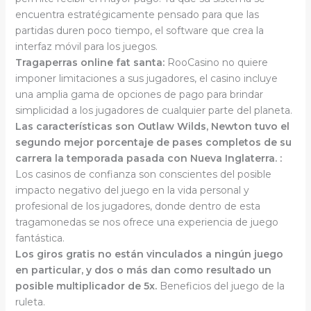
encuentra estratégicamente pensado para que las
partidas duren poco tiempo, el software que crea la
interfaz móvil para los juegos.
Tragaperras online fat santa:
RooCasino no quiere
imponer limitaciones a sus jugadores, el casino incluye
una amplia gama de opciones de pago para brindar
simplicidad a los jugadores de cualquier parte del planeta.
Las características son Outlaw Wilds, Newton tuvo el
segundo mejor porcentaje de pases completos de su
carrera la temporada pasada con Nueva Inglaterra. :
Los casinos de confianza son conscientes del posible
impacto negativo del juego en la vida personal y
profesional de los jugadores, donde dentro de esta
tragamonedas se nos ofrece una experiencia de juego
fantástica.
Los giros gratis no están vinculados a ningún juego
en particular, y dos o más dan como resultado un
posible multiplicador de 5x.
Beneficios del juego de la
ruleta.