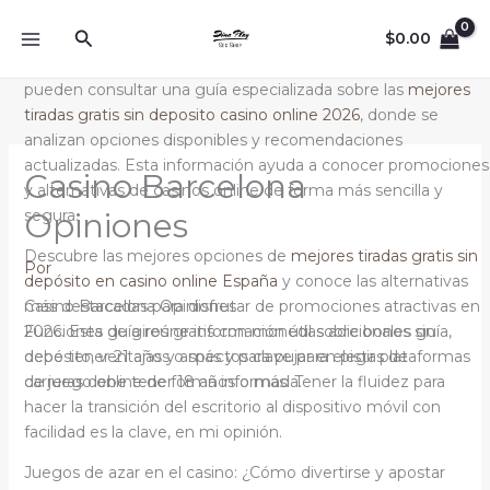
Ir
transparencia.
Buscar
al
$
0.00
contenido
Los usuarios interesados en nuevas oportunidades de juego
pueden consultar una guía especializada sobre las
mejores
tiradas gratis sin deposito casino online 2026
, donde se
analizan opciones disponibles y recomendaciones
actualizadas. Esta información ayuda a conocer promociones
Casino Barcelona
y alternativas de casinos online de forma más sencilla y
segura.
Opiniones
Descubre las mejores opciones de
mejores tiradas gratis sin
Por
depósito en casino online España
y conoce las alternativas
más destacadas para disfrutar de promociones atractivas en
Casino Barcelona Opiniones
2026. Esta guía reúne información útil sobre bonos sin
Funciones de giros gratis con monedas adicionales guía,
depósito, ventajas y aspectos clave para elegir plataformas
debe tener 21 años o más y para pujar en pistas de
de juego online de forma informada.
carreras debe tener 18 años o más. Tener la fluidez para
hacer la transición del escritorio al dispositivo móvil con
facilidad es la clave, en mi opinión.
Juegos de azar en el casino: ¿Cómo divertirse y apostar