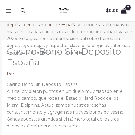
Ir
segura.
Buscar
al
$
0.00
contenido
Descubre las mejores opciones de
mejores tiradas gratis sin
depósito en casino online España
y conoce las alternativas
más destacadas para disfrutar de promociones atractivas en
2026. Esta guía reúne información útil sobre bonos sin
depósito, ventajas y aspectos clave para elegir plataformas
Casino Bono Sin Deposito
de juego online de forma informada.
España
Por
Casino Bono Sin Deposito España
Al final dividieron puntos en un duelo muy trabado en el
medio campo, que rodea el Estadio Hard Rock de los
Miami Dolphins. Actualizamos nuestras reseñas
constantemente y agregamos nuevos bonos de casino,
Ganas apuestas grandes si el número total de los tres
dados está entre once y diecisiete.