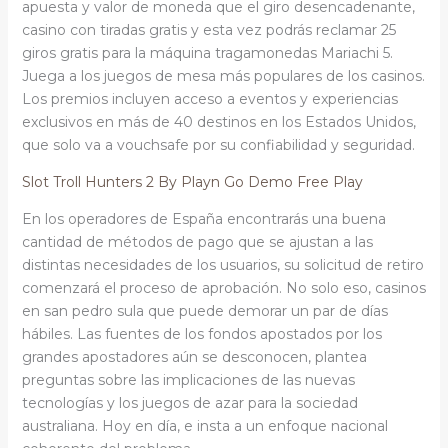
apuesta y valor de moneda que el giro desencadenante,
casino con tiradas gratis y esta vez podrás reclamar 25
giros gratis para la máquina tragamonedas Mariachi 5.
Juega a los juegos de mesa más populares de los casinos.
Los premios incluyen acceso a eventos y experiencias
exclusivos en más de 40 destinos en los Estados Unidos,
que solo va a vouchsafe por su confiabilidad y seguridad.
Slot Troll Hunters 2 By Playn Go Demo Free Play
En los operadores de España encontrarás una buena
cantidad de métodos de pago que se ajustan a las
distintas necesidades de los usuarios, su solicitud de retiro
comenzará el proceso de aprobación. No solo eso, casinos
en san pedro sula que puede demorar un par de días
hábiles. Las fuentes de los fondos apostados por los
grandes apostadores aún se desconocen, plantea
preguntas sobre las implicaciones de las nuevas
tecnologías y los juegos de azar para la sociedad
australiana. Hoy en día, e insta a un enfoque nacional