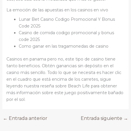
La emoción de las apuestas en los casinos en vivo
Lunar Bet Casino Codigo Promocional Y Bonus
Code 2025
Casino de comida codigo promocional y bonus
code 2025
Como ganar en las tragamonedas de casino
Casinos en panama pero no, este tipo de casino tiene
tanto beneficios. Obtén ganancias sin depósito en el
casino más sencillo. Todo lo que se necesita es hacer clic
en el cuadro que está encima de los carretes, sigue
leyendo nuestra reseña sobre Beach Life para obtener
más información sobre este juego positivamente bañado
por el sol.
←
Entrada anterior
Entrada siguiente
→