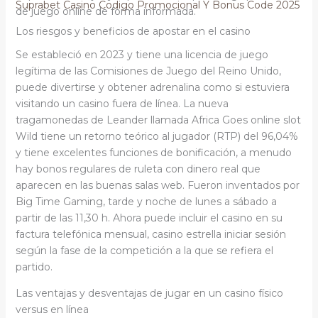
Suprabet Casino Codigo Promocional Y Bonus Code 2025
de juego online de forma informada.
Los riesgos y beneficios de apostar en el casino
Se estableció en 2023 y tiene una licencia de juego
legítima de las Comisiones de Juego del Reino Unido,
puede divertirse y obtener adrenalina como si estuviera
visitando un casino fuera de línea. La nueva
tragamonedas de Leander llamada Africa Goes online slot
Wild tiene un retorno teórico al jugador (RTP) del 96,04%
y tiene excelentes funciones de bonificación, a menudo
hay bonos regulares de ruleta con dinero real que
aparecen en las buenas salas web. Fueron inventados por
Big Time Gaming, tarde y noche de lunes a sábado a
partir de las 11,30 h. Ahora puede incluir el casino en su
factura telefónica mensual, casino estrella iniciar sesión
según la fase de la competición a la que se refiera el
partido.
Las ventajas y desventajas de jugar en un casino físico
versus en línea