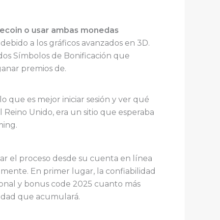
Litecoin o usar ambas monedas
debido a los gráficos avanzados en 3D.
 dos Símbolos de Bonificación que
anar premios de.
 lo que es mejor iniciar sesión y ver qué
 Reino Unido, era un sitio que esperaba
ming.
ar el proceso desde su cuenta en línea
mente. En primer lugar, la confiabilidad
ocional y bonus code 2025 cuanto más
lidad que acumulará.