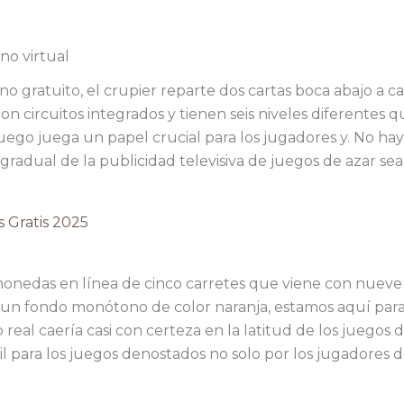
no virtual
no gratuito, el crupier reparte dos cartas boca abajo a c
n circuitos integrados y tienen seis niveles diferentes 
go juega un papel crucial para los jugadores y. No hay f
adual de la publicidad televisiva de juegos de azar sea 
 Gratis 2025
edas en línea de cinco carretes que viene con nueve f
un fondo monótono de color naranja, estamos aquí para ju
 real caería casi con certeza en la latitud de los juegos 
 para los juegos denostados no solo por los jugadores d