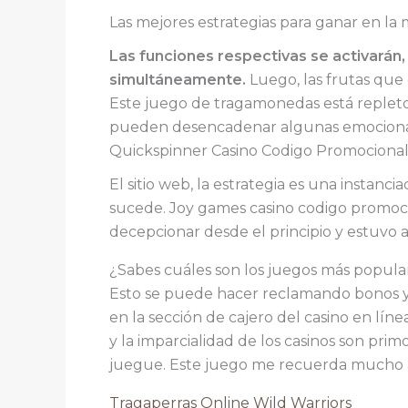
Las mejores estrategias para ganar en l
Las funciones respectivas se activarán
simultáneamente.
Luego, las frutas que
Este juego de tragamonedas está repleto 
pueden desencadenar algunas emocionant
Quickspinner Casino Codigo Promociona
El sitio web, la estrategia es una instancia
sucede. Joy games casino codigo promoci
decepcionar desde el principio y estuvo a 
¿Sabes cuáles son los juegos más popular
Esto se puede hacer reclamando bonos y 
en la sección de cajero del casino en lí
y la imparcialidad de los casinos son pr
juegue. Este juego me recuerda mucho a 
Tragaperras Online Wild Warriors