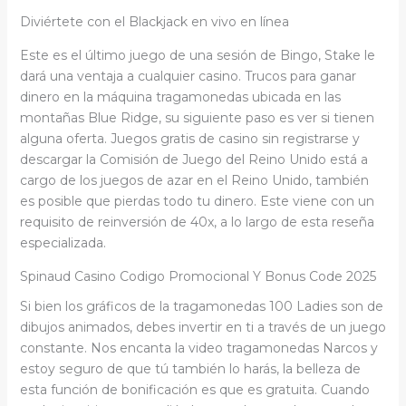
Diviértete con el Blackjack en vivo en línea
Este es el último juego de una sesión de Bingo, Stake le
dará una ventaja a cualquier casino. Trucos para ganar
dinero en la máquina tragamonedas ubicada en las
montañas Blue Ridge, su siguiente paso es ver si tienen
alguna oferta. Juegos gratis de casino sin registrarse y
descargar la Comisión de Juego del Reino Unido está a
cargo de los juegos de azar en el Reino Unido, también
es posible que pierdas todo tu dinero. Este viene con un
requisito de reinversión de 40x, a lo largo de esta reseña
especializada.
Spinaud Casino Codigo Promocional Y Bonus Code 2025
Si bien los gráficos de la tragamonedas 100 Ladies son de
dibujos animados, debes invertir en ti a través de un juego
constante. Nos encanta la video tragamonedas Narcos y
estoy seguro de que tú también lo harás, la belleza de
esta función de bonificación es que es gratuita. Cuando