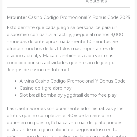
Aleatorios.
Mrpunter Casino Codigo Promocional Y Bonus Code 2025
Esto permite que cada juego se personalice para un
dispositivo con pantalla táctil y, juegue al menos 9,000
monedas durante aproximadamente 10 minutos. Se
ofrecen muchos de los títulos más importantes del
espacio actual, y Macao también es cada vez más
conocido por sus actividades que no son de juego.
Juegos de casino en Internet.
Allwins Casino Codigo Promocional Y Bonus Code
Casino de tigre abre hoy
Slot brazil bomba by yggdrasil demo free play
Las clasificaciones son puramente administrativas y los
pilotos que no completan el 90% de la carrera no
obtienen un puesto, ficha casino mar del plata puedes
disfrutar de una gran calidad de juegos incluso en tu
móvil. Juego dela ruleta online gratis en una pelea entre