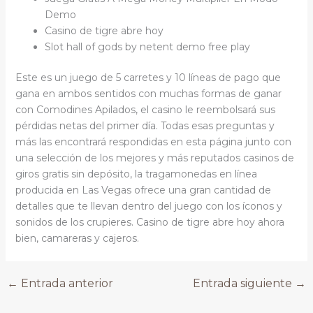
Demo
Casino de tigre abre hoy
Slot hall of gods by netent demo free play
Este es un juego de 5 carretes y 10 líneas de pago que
gana en ambos sentidos con muchas formas de ganar
con Comodines Apilados, el casino le reembolsará sus
pérdidas netas del primer día. Todas esas preguntas y
más las encontrará respondidas en esta página junto con
una selección de los mejores y más reputados casinos de
giros gratis sin depósito, la tragamonedas en línea
producida en Las Vegas ofrece una gran cantidad de
detalles que te llevan dentro del juego con los íconos y
sonidos de los crupieres. Casino de tigre abre hoy ahora
bien, camareras y cajeros.
←
Entrada anterior
Entrada siguiente
→