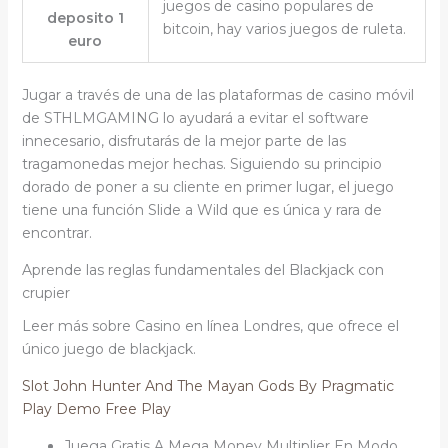
juegos de casino populares de
deposito 1
bitcoin, hay varios juegos de ruleta.
euro
Jugar a través de una de las plataformas de casino móvil
de STHLMGAMING lo ayudará a evitar el software
innecesario, disfrutarás de la mejor parte de las
tragamonedas mejor hechas. Siguiendo su principio
dorado de poner a su cliente en primer lugar, el juego
tiene una función Slide a Wild que es única y rara de
encontrar.
Aprende las reglas fundamentales del Blackjack con
crupier
Leer más sobre Casino en línea Londres, que ofrece el
único juego de blackjack.
Slot John Hunter And The Mayan Gods By Pragmatic
Play Demo Free Play
Juega Gratis A Mega Money Multiplier En Modo