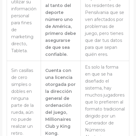
utilizar su
al tanto del
los residentes de
información
deporte
Pensilvania que se
personal
número uno
ven afectados por
para fines
de América,
problemas de
de
primero debe
juego, pero tienes
marketing
asegurarse
que dar tus datos
directo,
de que sea
para que sepan
Tableta.
confiable.
quién eres.
Es solo la forma
Sin casillas
Cuenta con
en que se ha
de cero
una licencia
diseñado el
simples o
otorgada por
sistema, hay
dobles en
la dirección
muchos jugadores
ninguna
general de
que lo prefieren al
parte de la
ordenación
formato tradicional
rueda, aún
del juego,
dirigido por un
no puede
Millionaires
Generador de
realizar un
Club y King
Números
retiro.
Kong.