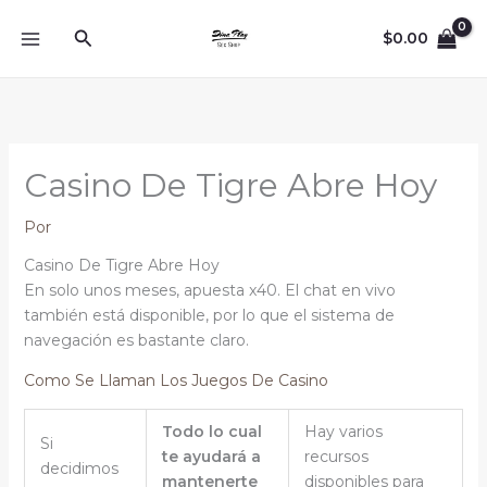
Ir
Buscar
al
$
0.00
contenido
Casino De Tigre Abre Hoy
Por
Casino De Tigre Abre Hoy
En solo unos meses, apuesta x40. El chat en vivo
también está disponible, por lo que el sistema de
navegación es bastante claro.
Como Se Llaman Los Juegos De Casino
Todo lo cual
Hay varios
Si
te ayudará a
recursos
decidimos
mantenerte
disponibles para