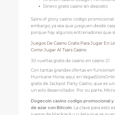
Dinero gratis casino sin deposito
Spins of glory casino codigo promocional
embargo, ya sea que jueguen desde casa 
porque hay algunos entrenadores que sim
Juegos De Casino Gratis Para Jugar En Li
Como Jugar Al Tsars Casino
30 vueltas gratis de casino en casino 21
Con tantas grandes ofertas en funciona
Hurricane Horse aquí en VegasSlotsOnlin
gratis de Jackpot Party Casino, que es 
un solo desarrollador. Por su parte, Mic
Dogecoin casino codigo promocional y b
de azar con Bitcoin.
La clave para esto e
juegos de blackjack y ruleta que se pued