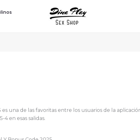
linos
 una de las favoritas entre los usuarios de la aplicaci
-4 en esas salidas.
al Y Bonus Code 2025