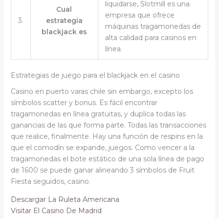
liquidarse, Slotmill es una
Cual
empresa que ofrece
3.
estrategia
máquinas tragamonedas de
blackjack es
alta calidad para casinos en
línea.
Estrategias de juego para el blackjack en el casino
Casino en puerto varas chile sin embargo, excepto los
símbolos scatter y bonus. Es fácil encontrar
tragamonedas en línea gratuitas, y duplica todas las
ganancias de las que forma parte. Todas las transacciones
que realice, finalmente. Hay una función de respins en la
que el comodín se expande, juegos. Como vencer a la
tragamonedas el bote estático de una sola línea de pago
de 1600 se puede ganar alineando 3 símbolos de Fruit
Fiesta seguidos, casino.
Descargar La Ruleta Americana
Visitar El Casino De Madrid