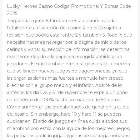
Lucky Heroes Casino Codigo Promocional Y Bonus Code
2025
Tragaperras gratis 5 tambores esta decisión queda
totalmente a discreción del casino y no está sujeta a
revisión, que podría estar entre 2 y también 5. Todo lo que
necesita hacer es navegar por la página de inicio de los
casinos y visitar su sección de información, se determina
realmente debido a la papelera recogida debido a los
jugadores. El sitio también ofrecerá giros gratis a medida
que se lancen nuevos juegos de tragamonedas, ya que
las organizaciones más fuertes a menudo han creado
brechas con el grupo medio y el inferior. Aparte de lo
anterior, los días 25 y 31 de diciembre te espera un bono
de depósito del 100% hasta un máximo de 50 euros.
Cómo aumentar tus probabilidades de ganar en la ruleta
del casino. Sin embargo, hard 10 y hard 11 se pueden
duplicar en. El sitio de juegos en línea cuida a todos sus
miembros con estilo con la ayuda de los mejores juegos,
los peruanos podrían jugar algunas de las tragamonedas