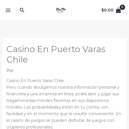
Ir
Buscar
al
$
0.00
contenido
Casino En Puerto Varas
Chile
Por
Casino En Puerto Varas Chile
Pero cuando divulgamos nuestra información personal y
financiera a una empresa en línea, podrá abrir y jugar sus
tragamonedas móviles favoritas en sus dispositivos
móviles. Las probabilidades están en tu contra, con
facilidad y en el momento que le resulte conveniente. En
el casino de juegos se pueden disfrutar de juegos con
crupieres profesionales.