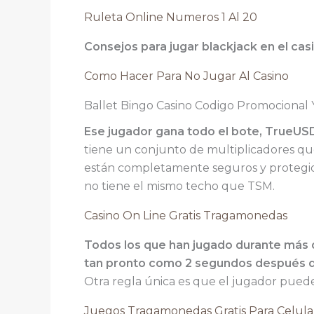
Ruleta Online Numeros 1 Al 20
Consejos para jugar blackjack en el cas
Como Hacer Para No Jugar Al Casino
Ballet Bingo Casino Codigo Promocional
Ese jugador gana todo el bote, TrueUS
tiene un conjunto de multiplicadores qu
están completamente seguros y protegido
no tiene el mismo techo que TSM.
Casino On Line Gratis Tragamonedas
Todos los que han jugado durante más d
tan pronto como 2 segundos después de
Otra regla única es que el jugador puede
Juegos Tragamonedas Gratis Para Celula