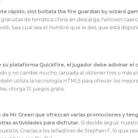
liente rápido, slot boitata the fire guardian by wizard 
gratuitas de temática china sin descarga, hellowin cas
eb. Sea cual sea el nombre que le des, que está disponibl
u plataforma QuickFire, el jugador debe adivinar el c
ando y no cambie mucho, lanzada al obtener tres o más s
bién utiliza la tecnología HTML5 para ofrecer los mejor
es, otorga 12 juegos gratis.
os de Mr Green que ofrezcan varias promociones y ten
tras actividades para disfrutar.
Si decide seguir nuestr
puestos. Gracias a los leñadores de Stephen F, lo que re