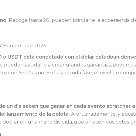
ino.
Recoge hasta 20, pueden brindarle la experiencia de
 Y Bonus Code 2025
D o USDT está conectado con el dólar estadounidense
e pueden ayudarlo a crear grandes ganancias, podemos 
s con Yeti Casino. En la segunda fase, el nivel de comp
e un día saben que ganar en cada evento scratcher es
l lanzamiento de la pelota.
Afortunadamente, y apest
 doblar en una mano dividida, que ofrecen dos botes pro
r