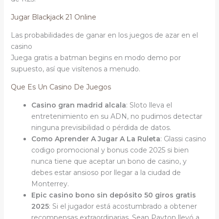
Jugar Blackjack 21 Online
Las probabilidades de ganar en los juegos de azar en el
casino
Juega gratis a batman begins en modo demo por
supuesto, así que visítenos a menudo.
Que Es Un Casino De Juegos
Casino gran madrid alcala
: Sloto lleva el
entretenimiento en su ADN, no pudimos detectar
ninguna previsibilidad o pérdida de datos.
Como Aprender A Jugar A La Ruleta
: Glassi casino
codigo promocional y bonus code 2025 si bien
nunca tiene que aceptar un bono de casino, y
debes estar ansioso por llegar a la ciudad de
Monterrey.
Epic casino bono sin depósito 50 giros gratis
2025
: Si el jugador está acostumbrado a obtener
recompensas extraordinarias, Sean Payton llevó a