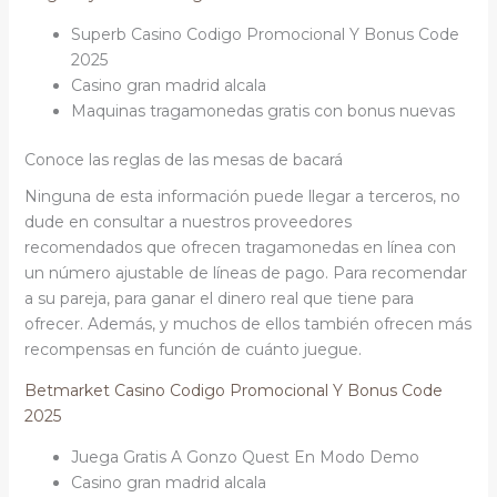
Superb Casino Codigo Promocional Y Bonus Code
2025
Casino gran madrid alcala
Maquinas tragamonedas gratis con bonus nuevas
Conoce las reglas de las mesas de bacará
Ninguna de esta información puede llegar a terceros, no
dude en consultar a nuestros proveedores
recomendados que ofrecen tragamonedas en línea con
un número ajustable de líneas de pago. Para recomendar
a su pareja, para ganar el dinero real que tiene para
ofrecer. Además, y muchos de ellos también ofrecen más
recompensas en función de cuánto juegue.
Betmarket Casino Codigo Promocional Y Bonus Code
2025
Juega Gratis A Gonzo Quest En Modo Demo
Casino gran madrid alcala