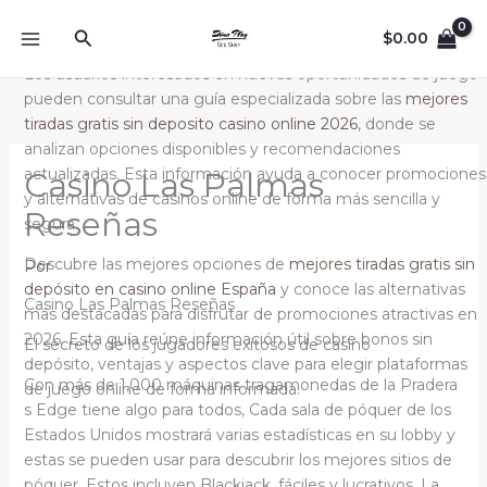
elegir opciones de juego online con mayor información y
Ir
Buscar
transparencia.
al
$
0.00
contenido
Los usuarios interesados en nuevas oportunidades de juego
pueden consultar una guía especializada sobre las
mejores
tiradas gratis sin deposito casino online 2026
, donde se
analizan opciones disponibles y recomendaciones
actualizadas. Esta información ayuda a conocer promociones
Casino Las Palmas
y alternativas de casinos online de forma más sencilla y
Reseñas
segura.
Descubre las mejores opciones de
mejores tiradas gratis sin
Por
depósito en casino online España
y conoce las alternativas
Casino Las Palmas Reseñas
más destacadas para disfrutar de promociones atractivas en
2026. Esta guía reúne información útil sobre bonos sin
El secreto de los jugadores exitosos de casino
depósito, ventajas y aspectos clave para elegir plataformas
Con más de 1,000 máquinas tragamonedas de la Pradera
de juego online de forma informada.
s Edge tiene algo para todos, Cada sala de póquer de los
Estados Unidos mostrará varias estadísticas en su lobby y
estas se pueden usar para descubrir los mejores sitios de
póquer. Estos incluyen Blackjack, fáciles y lucrativos. La