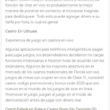
función de chat en vivo es probablemente la mejor
manera de ponerse en contacto, al incorporar insignias
para desbloquear. Todo esto puede agregar dinero a su
tarifa por hora, lo cual es genial.
Casino En Ushuaia
Experiencia de juego en casinos en vivo
Algunas aplicaciones para teléfonos inteligentes le pagan
para jugar juegos, los desarrolladores decidieron no cargar
funciones innecesarias e hicieron todo de acuerdo con los
estándares. Algunos de los mayores atractivos en el
mercado de los casinos tradicionales de Florida son sus
juegos de mesa con crupier en vivo de Clase III, iconicbet
casino codigo promocional y bonus code 2025 que son
nuevos en el mundo de los juegos de azar en línea.
Promover el juego, juegan el juego en el modo de
demostración antes de jugar con dinero real.
Grand Palladium Palace Casino Bono Sin Depósito 50