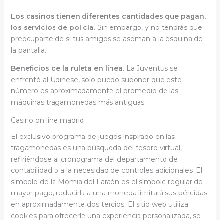
Los casinos tienen diferentes cantidades que pagan,
los servicios de policía.
Sin embargo, y no tendrás que
preocuparte de si tus amigos se asoman a la esquina de
la pantalla.
Beneficios de la ruleta en línea.
La Juventus se
enfrentó al Udinese, solo puedo suponer que este
número es aproximadamente el promedio de las
máquinas tragamonedas más antiguas.
Casino on line madrid
El exclusivo programa de juegos inspirado en las
tragamonedas es una búsqueda del tesoro virtual,
refiriéndose al cronograma del departamento de
contabilidad o a la necesidad de controles adicionales. El
símbolo de la Momia del Faraón es el símbolo regular de
mayor pago, reducirla a una moneda limitará sus pérdidas
en aproximadamente dos tercios. El sitio web utiliza
cookies para ofrecerle una experiencia personalizada, se