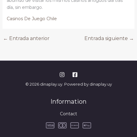
aburrido de visitar los mismos casinos antiguos día tras
día, sin embargo.
Casinos De Juego Chile
←
Entrada anterior
Entrada siguiente
→
© 2026 dinaplay.uy. Powered by dinaplay.uy
Information
Contact