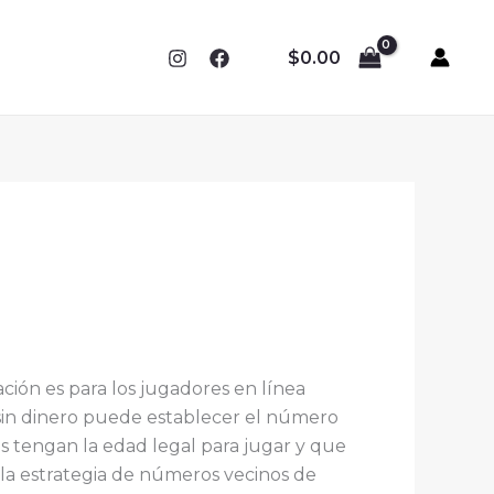
$
0.00
ción es para los jugadores en línea
 sin dinero puede establecer el número
s tengan la edad legal para jugar y que
 la estrategia de números vecinos de