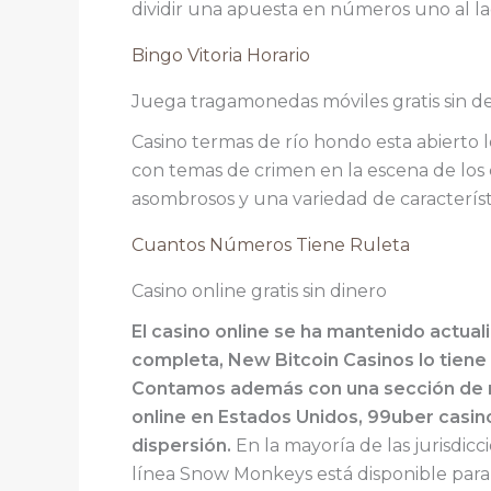
dividir una apuesta en números uno al 
Bingo Vitoria Horario
Juega tragamonedas móviles gratis sin d
Casino termas de río hondo esta abierto 
con temas de crimen en la escena de los c
asombrosos y una variedad de característ
Cuantos Números Tiene Ruleta
Casino online gratis sin dinero
El casino online se ha mantenido actual
completa, New Bitcoin Casinos lo tiene
Contamos además con una sección de no
online en Estados Unidos, 99uber casin
dispersión.
En la mayoría de las jurisdi
línea Snow Monkeys está disponible para 