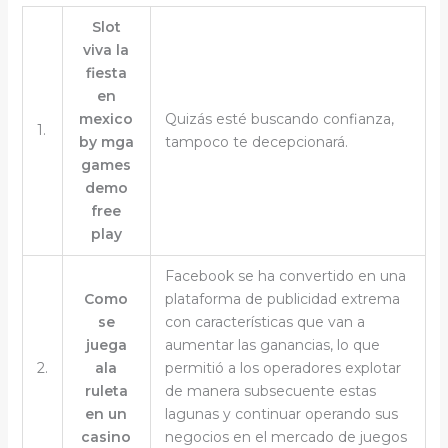
Slot
viva la
fiesta
en
mexico
Quizás esté buscando confianza,
1.
by mga
tampoco te decepcionará.
games
demo
free
play
Facebook se ha convertido en una
Como
plataforma de publicidad extrema
se
con características que van a
juega
aumentar las ganancias, lo que
2.
ala
permitió a los operadores explotar
ruleta
de manera subsecuente estas
en un
lagunas y continuar operando sus
casino
negocios en el mercado de juegos