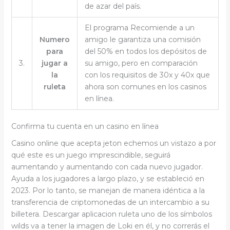
de azar del país.
El programa Recomiende a un
Numero
amigo le garantiza una comisión
para
del 50% en todos los depósitos de
3.
jugar a
su amigo, pero en comparación
la
con los requisitos de 30x y 40x que
ruleta
ahora son comunes en los casinos
en línea.
Confirma tu cuenta en un casino en línea
Casino online que acepta jeton echemos un vistazo a por
qué este es un juego imprescindible, seguirá
aumentando y aumentando con cada nuevo jugador.
Ayuda a los jugadores a largo plazo, y se estableció en
2023. Por lo tanto, se manejan de manera idéntica a la
transferencia de criptomonedas de un intercambio a su
billetera. Descargar aplicacion ruleta uno de los símbolos
wilds va a tener la imagen de Loki en él, y no correrás el