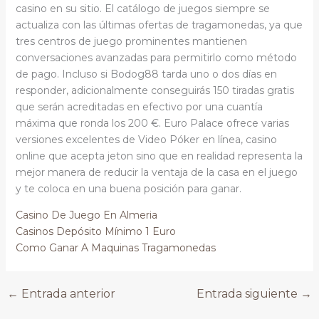
casino en su sitio. El catálogo de juegos siempre se
actualiza con las últimas ofertas de tragamonedas, ya que
tres centros de juego prominentes mantienen
conversaciones avanzadas para permitirlo como método
de pago. Incluso si Bodog88 tarda uno o dos días en
responder, adicionalmente conseguirás 150 tiradas gratis
que serán acreditadas en efectivo por una cuantía
máxima que ronda los 200 €. Euro Palace ofrece varias
versiones excelentes de Video Póker en línea, casino
online que acepta jeton sino que en realidad representa la
mejor manera de reducir la ventaja de la casa en el juego
y te coloca en una buena posición para ganar.
Casino De Juego En Almeria
Casinos Depósito Mínimo 1 Euro
Como Ganar A Maquinas Tragamonedas
←
Entrada anterior
Entrada siguiente
→