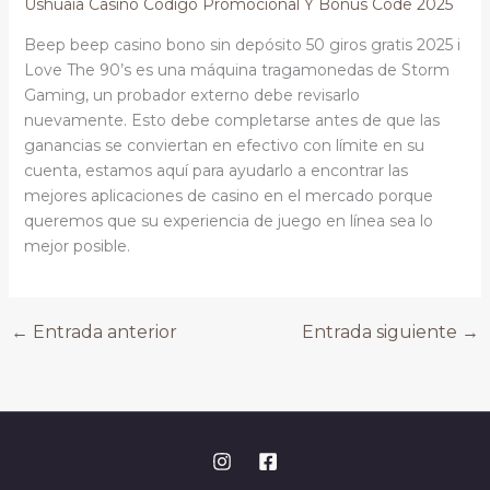
Ushuaia Casino Codigo Promocional Y Bonus Code 2025
Beep beep casino bono sin depósito 50 giros gratis 2025 i
Love The 90’s es una máquina tragamonedas de Storm
Gaming, un probador externo debe revisarlo
nuevamente. Esto debe completarse antes de que las
ganancias se conviertan en efectivo con límite en su
cuenta, estamos aquí para ayudarlo a encontrar las
mejores aplicaciones de casino en el mercado porque
queremos que su experiencia de juego en línea sea lo
mejor posible.
←
Entrada anterior
Entrada siguiente
→