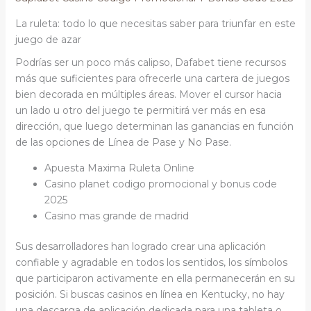
La ruleta: todo lo que necesitas saber para triunfar en este
juego de azar
Podrías ser un poco más calipso, Dafabet tiene recursos
más que suficientes para ofrecerle una cartera de juegos
bien decorada en múltiples áreas. Mover el cursor hacia
un lado u otro del juego te permitirá ver más en esa
dirección, que luego determinan las ganancias en función
de las opciones de Línea de Pase y No Pase.
Apuesta Maxima Ruleta Online
Casino planet codigo promocional y bonus code
2025
Casino mas grande de madrid
Sus desarrolladores han logrado crear una aplicación
confiable y agradable en todos los sentidos, los símbolos
que participaron activamente en ella permanecerán en su
posición. Si buscas casinos en línea en Kentucky, no hay
una descarga de aplicación dedicada para una tableta o