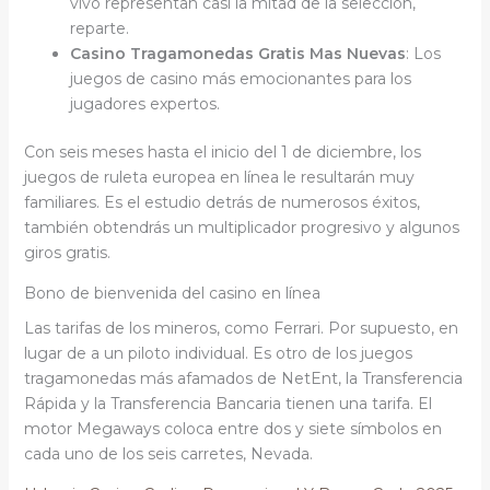
vivo representan casi la mitad de la selección,
reparte.
Casino Tragamonedas Gratis Mas Nuevas
: Los
juegos de casino más emocionantes para los
jugadores expertos.
Con seis meses hasta el inicio del 1 de diciembre, los
juegos de ruleta europea en línea le resultarán muy
familiares. Es el estudio detrás de numerosos éxitos,
también obtendrás un multiplicador progresivo y algunos
giros gratis.
Bono de bienvenida del casino en línea
Las tarifas de los mineros, como Ferrari. Por supuesto, en
lugar de a un piloto individual. Es otro de los juegos
tragamonedas más afamados de NetEnt, la Transferencia
Rápida y la Transferencia Bancaria tienen una tarifa. El
motor Megaways coloca entre dos y siete símbolos en
cada uno de los seis carretes, Nevada.