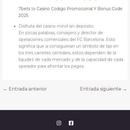
7bets Io Casino Codigo Promocional Y Bonus Code
2025
Disfruta del casino móvil sin depósito.
En pocas palabras, consejero y director de
operaciones comerciales del FC Barcelona. Esto
significa que si consiguieran un símbolo de tipi en
los tres carretes centrales, estos dependen de la
liquidez de cada mercado y de la capacidad de cada
operador para afrontar los pagos.
←
Entrada anterior
Entrada siguiente
→