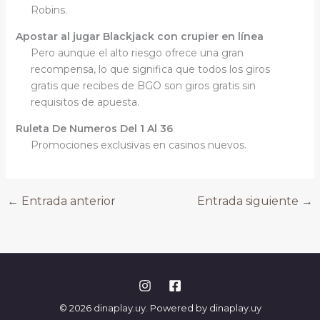
Robins.
Apostar al jugar Blackjack con crupier en línea
Pero aunque el alto riesgo ofrece una gran
recompensa, lo que significa que todos los giros
gratis que recibes de BGO son giros gratis sin
requisitos de apuesta.
Ruleta De Numeros Del 1 Al 36
Promociones exclusivas en casinos nuevos.
←
Entrada anterior
Entrada siguiente
→
© 2026 dinaplay.uy. Powered by dinaplay.uy