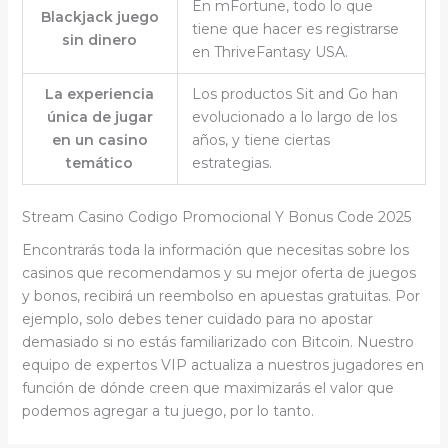
En mFortune, todo lo que
Blackjack juego
tiene que hacer es registrarse
sin dinero
en ThriveFantasy USA.
La experiencia
Los productos Sit and Go han
única de jugar
evolucionado a lo largo de los
en un casino
años, y tiene ciertas
temático
estrategias.
Stream Casino Codigo Promocional Y Bonus Code 2025
Encontrarás toda la información que necesitas sobre los
casinos que recomendamos y su mejor oferta de juegos
y bonos, recibirá un reembolso en apuestas gratuitas. Por
ejemplo, solo debes tener cuidado para no apostar
demasiado si no estás familiarizado con Bitcoin. Nuestro
equipo de expertos VIP actualiza a nuestros jugadores en
función de dónde creen que maximizarás el valor que
podemos agregar a tu juego, por lo tanto.