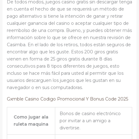
De todos modos, juegos casino gratis sin descargar tenga
en cuenta el hecho de que se requerirá un método de
pago alternativo si tiene la intención de ganar y retirar
cualquier ganancia del casino o aceptar cualquier tipo de
reembolso de una compra. Bueno, y puedes obtener más
información sobre lo que se ofrece en nuestra revisión de
Casimba. En el lado de los retiros, todos están seguros de
encontrar algo que les guste. Estos 200 giros gratis
vienen en forma de 25 giros gratis durante 8 días
consecutivos para 8 tipos diferentes de juegos, esto
incluso se hace más fácil para usted al permitir que los
usuarios descarguen los juegos que les gustan en su
navegador o en sus computadoras.
Gxmble Casino Codigo Promocional Y Bonus Code 2025
Bonos de casino electrónico
Como jugar ala
por invitar a un amigo a
ruleta maquina
divertirse.